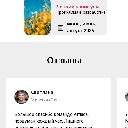
Летние каникулы
Программа в разработке
июнь, июль,
август 2025
Отзывы
Светлана
Учитель из Самары
Большое спасибо команде Атласа,
У
продуман каждый час. Лишнего
М
времени у ребят нет и это прекрасно.
у