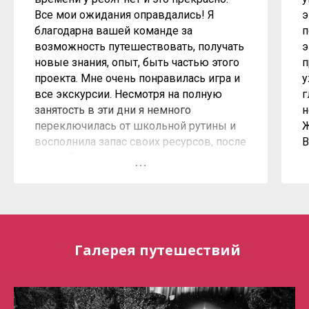
Все мои ожидания оправдались! Я
э
благодарна вашей команде за
п
возможность путешествовать, получать
э
новые знания, опыт, быть частью этого
п
проекта. Мне очень понравилась игра и
у
все экскурсии. Несмотря на полную
г
занятость в эти дни я немного
н
переключилась от школьной рутины и
Ж
восполнила запас своих ресурсов, после
В
каждой поездки хочется двигаться
дальше и работать с большим
удовольствием. Поэтому если
необходимо зарядиться
положительными эмоциями, провести
время с пользой, сменить обстановку,
Галерея путешествий
немного отвлечься от постоянных дел,
то можно смело набирать группу,
собирать чемодан и в путь. С командой
Атласа и группу то собрать легко.