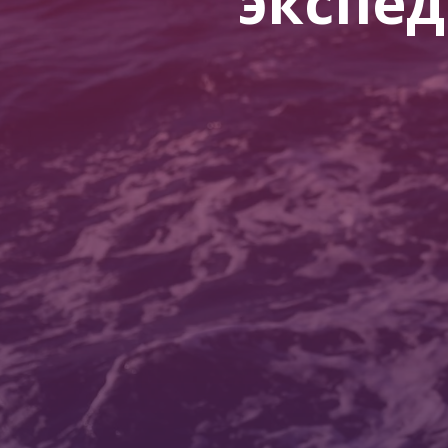
экспед