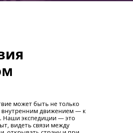
вия
ом
твие может быть не только
и внутренним движением — к
м. Наши экспедиции — это
пыт, видеть связи между
и, открывать страну и при