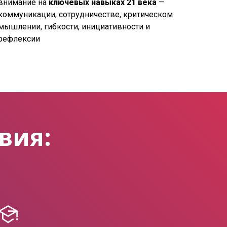
внимание на
ключевых навыках 21 века
—
коммуникации, сотрудничестве, критическом
мышлении, гибкости, инициативности и
рефлексии
вия: