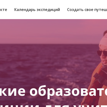
екте
Календарь экспедиций
Создать свое путе
кие образова