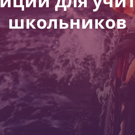
иции для учи
школьников