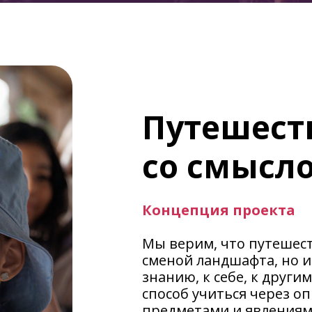
Путешест
со смысл
Концепция проекта
Мы верим, что путешес
сменой ландшафта, но 
знанию, к себе, к други
способ учиться через о
предметами и явлениям