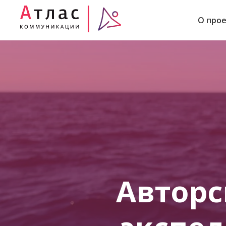
О про
Авторс